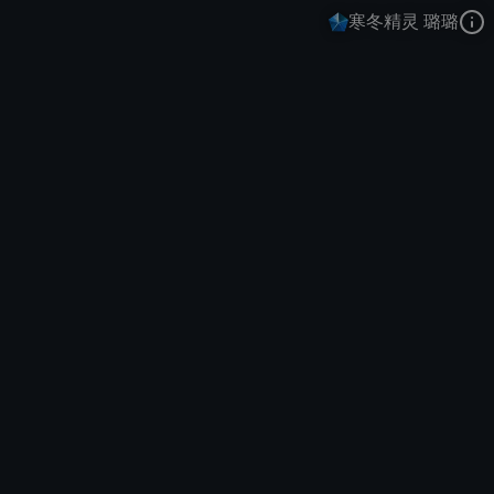
寒冬精灵 璐璐
仙灵女巫
冰雪节
冬季仙境
去语音站收听
仙灵女巫
的语音
去哔哩哔哩查看该皮肤演示视频
去卡达查看
仙灵女巫
的3D模型