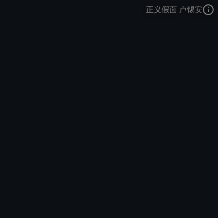
正义假面 卢锡安
圣枪游侠
超级星球武装拯救者
正义假面
去语音站收听
圣枪游侠
的语音
去哔哩哔哩查看该皮肤演示视频
去卡达查看
圣枪游侠
的3D模型