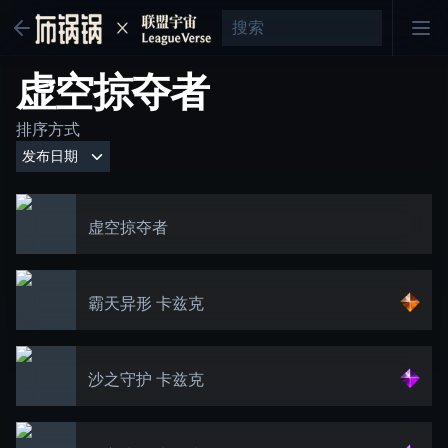
虚空掠夺者
排序方式
虚空掠夺者
霸天异形 卡兹克
沙之守护 卡兹克