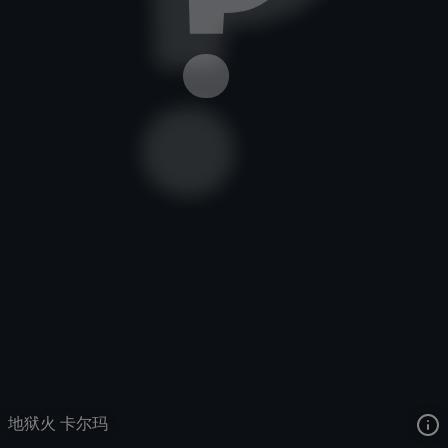
天启者
地狱火
地狱火
去语音站收听
天启者
的语音
去哔哩哔哩查看该皮肤演示视频
去卡达查看
天启者
的3D模型
地狱火 卡尔玛