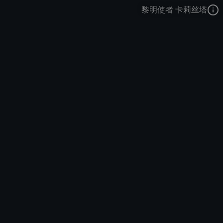
黎明使者 卡莉丝塔
复仇之矛
对决
黑夜使者和黎明使者
去语音站收听
复仇之矛
的语音
去哔哩哔哩查看该皮肤演示视频
去卡达查看
复仇之矛
的3D模型