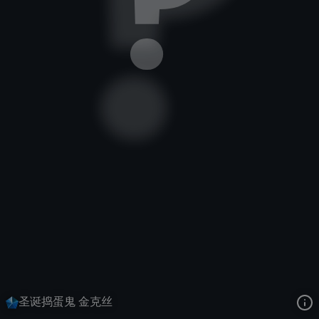
暴走萝莉
冰雪节
冰雪节大对决
去语音站收听
暴走萝莉
的语音
去哔哩哔哩查看该皮肤演示视频
去卡达查看
暴走萝莉
的3D模型
圣诞捣蛋鬼 金克丝