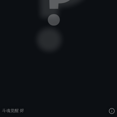
戏命师
斗魂觉醒
斗魂觉醒
去语音站收听
戏命师
的语音
去哔哩哔哩查看该皮肤演示视频
去卡达查看
戏命师
的3D模型
斗魂觉醒 烬