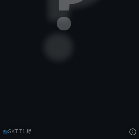
戏命师
电竞
全球总决赛：2016
去语音站收听
戏命师
的语音
去哔哩哔哩查看该皮肤演示视频
去卡达查看
戏命师
的3D模型
SKT T1 烬