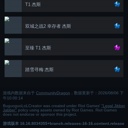
T1 杰斯
双城之战2 幸存者 杰斯
至臻 T1 杰斯
踏雪寻梅 杰斯
游戏内数据来自于
CommunityDragon
，数据更新于：
2026/08/06 下
午10:00:14
BuguoguoLoLCreator was created under Riot Games'
"Legal Jibber
Jabber"
policy using assets owned by Riot Games. Riot Games
does not endorse or sponsor this project.
游戏版本
16.16.8034355+branch.releases-16-16.content.release