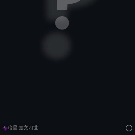
德玛西亚皇子
黑洞边境
暗星
去语音站收听
德玛西亚皇子
的语音
去哔哩哔哩查看该皮肤演示视频
去卡达查看
德玛西亚皇子
的3D模型
暗星 嘉文四世