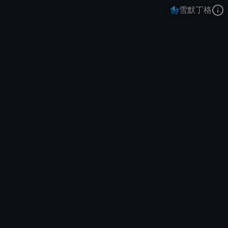
雪默丁格
大发明家
冰雪节
冰雪节大对决
去语音站收听
大发明家
的语音
去哔哩哔哩查看该皮肤演示视频
去卡达查看
大发明家
的3D模型