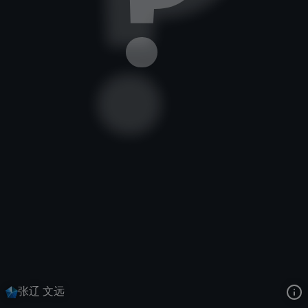
德玛西亚之力
纷争国度
春节庆典：纷争国度
去语音站收听
德玛西亚之力
的语音
去哔哩哔哩查看该皮肤演示视频
去卡达查看
德玛西亚之力
的3D模型
张辽 文远