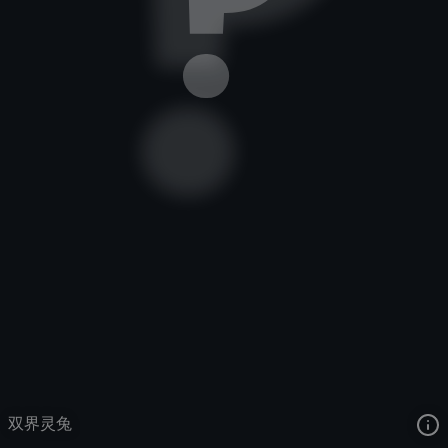
双界灵兔
去语音站收听
双界灵兔
的语音
去哔哩哔哩查看该皮肤演示视频
去卡达查看
双界灵兔
的3D模型
双界灵兔