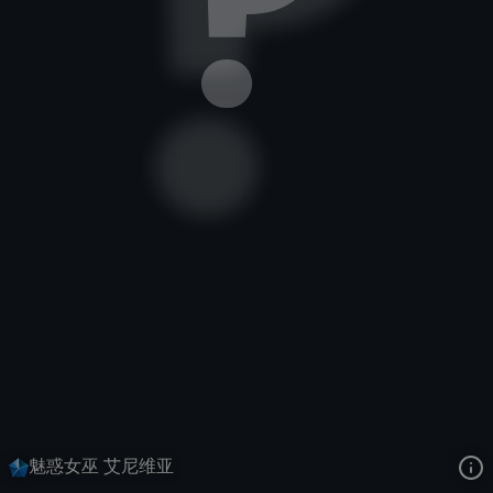
冰晶凤凰
峡谷传说
魅惑女巫
去语音站收听
冰晶凤凰
的语音
去哔哩哔哩查看该皮肤演示视频
去卡达查看
冰晶凤凰
的3D模型
魅惑女巫 艾尼维亚