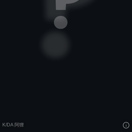
九尾妖狐
拳头唱片
K/DA
去语音站收听
九尾妖狐
的语音
去哔哩哔哩查看该皮肤演示视频
去卡达查看
九尾妖狐
的3D模型
K/DA 阿狸