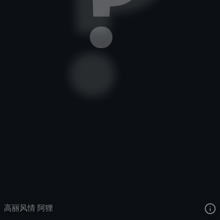
九尾妖狐
世界奇观
世界奇观
去语音站收听
九尾妖狐
的语音
去哔哩哔哩查看该皮肤演示视频
去卡达查看
九尾妖狐
的3D模型
高丽风情 阿狸